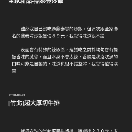
全家新品-鼎泰豐炒飯
雖然我自己沒吃過鼎泰豐的炒飯，但這次跟全家聯
名的鼎泰豐炒飯售價８９元，我覺得味道很不錯
表面會有特殊的辣椒醬，建議吃之前拌均勻會有提
振香味的感覺，而且本身不會太辣，香腸是我沒吃過的
口味可能是自製的，味道也很不錯整體，我覺得值得購
買
2020-09-24
[竹北]超大厚切牛排
我這次點的是超值雙拼豬排＋雞腿排２３０元，玉