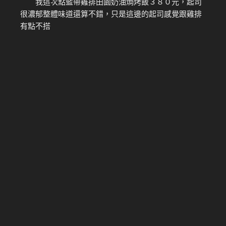
我這次點藍帶雞排田園奶油焗烤飯３８０元，起司
很濃郁整體味道還算不錯，只是這邊的起司感覺跟雞排
有點不搭