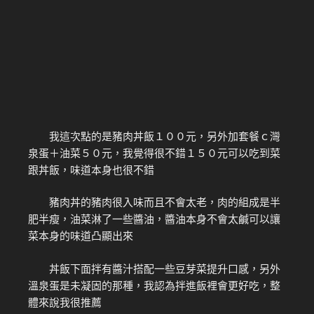
我這次點的是豬肉丼飯１００元，另外加套餐ｃ灣
泉蛋＋油菜５０元，我覺得很不錯１５０元可以吃到菜
跟丼飯，味道本身也很不錯
豬肉丼的豬肉很入味而且不會太老，肉的組成是半
肥半瘦，油菜淋了一些醬油，醬油本身不會太鹹可以讓
菜本身的味道凸顯出來
丼飯下面拌有醬汁搭配一些豆芽菜提升口感，另外
溫泉蛋是未凝固的那種，我認為拌進飯裡會更好吃，整
體來說我很推薦