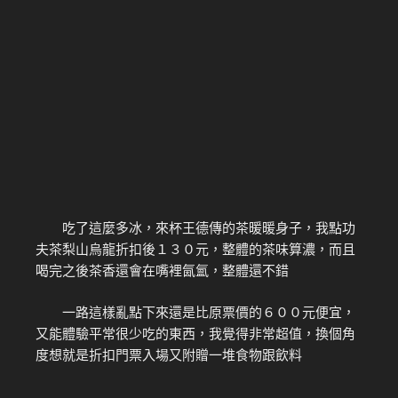
吃了這麼多冰，來杯王德傳的茶暖暖身子，我點功
夫茶梨山烏龍折扣後１３０元，整體的茶味算濃，而且
喝完之後茶香還會在嘴裡氤氳，整體還不錯
一路這樣亂點下來還是比原票價的６００元便宜，
又能體驗平常很少吃的東西，我覺得非常超值，換個角
度想就是折扣門票入場又附贈一堆食物跟飲料