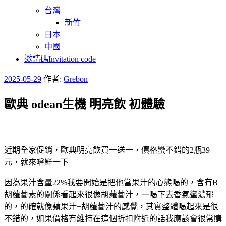
台灣
新竹
日本
中國
邀請碼Invitation code
發
2025-05-29
作者:
Grebon
佈
歐典 odean生機 明亮飲 初體驗
於
近期全家促銷，歐典明亮飲買一送一，價格蠻不錯的2瓶39
元，就來嚐鮮一下
因為果汁含量22%我要開始是把他當果汁的心態喝的，含有B
胡蘿蔔素的關係看起來很像胡蘿蔔汁，一喝下去香氣蠻濃郁
的，的確就像蘋果汁+胡蘿蔔汁的感覺，其實整體喝起來是很
不錯的，如果價格有維持在這個折扣附近的話我應該會很常購