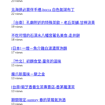
23 views
北海道必買伴手禮-bocca 白色氣球布丁
22 views
［台南］孔廟附近的特殊茶飲，老丘茶舖-甘檸涼青
19 views
不吃可惜的石清水八幡宮著名美食-走井餅
18 views
[日本] 一燈－魚介雞白湯濃厚泡麵
17 views
［竹北］初麵食堂-童年的滋味
15 views
魔爪新風味－龍之金
13 views
[台南]菊芝香養生茶專賣店-香茅羅漢茶
13 views
期間限定-suntory 春的草莓氣泡酒
13 views