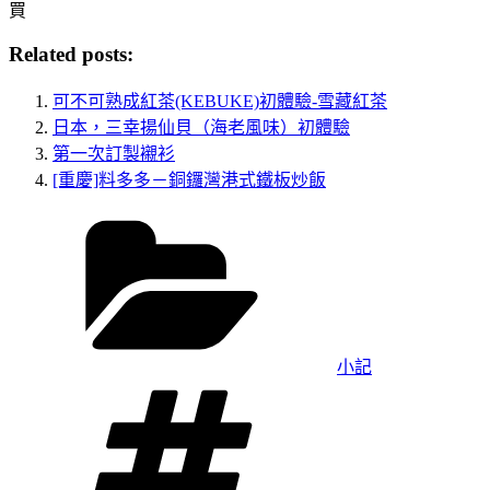
買
Related posts:
可不可熟成紅茶(KEBUKE)初體驗-雪藏紅茶
日本，三幸揚仙貝（海老風味）初體驗
第一次訂製襯衫
[重慶]料多多－銅鑼灣港式鐵板炒飯
分
類
小記
標
籤