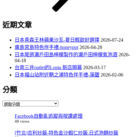
近期文章
日本青森王林蘋果沙瓦-夏日輕飲好選擇
2026-07-24
廣島宮島特色伴手禮-honeypot
2026-04-28
日本尾道瀨戶田島檸檬製作的瀨戶田檸檬氣泡酒
2026-
04-18
台南三井outlet的Lopia 新店開幕
2026-03-17
日本福山站附近鞆之浦特色伴手禮-藻鹽
2026-02-06
分類
分
類
Facebook自動亂追蹤與按讚處理
48 views
[竹北]吉利炒飯-特色金沙蝦仁炒飯.日式泡麵炒飯