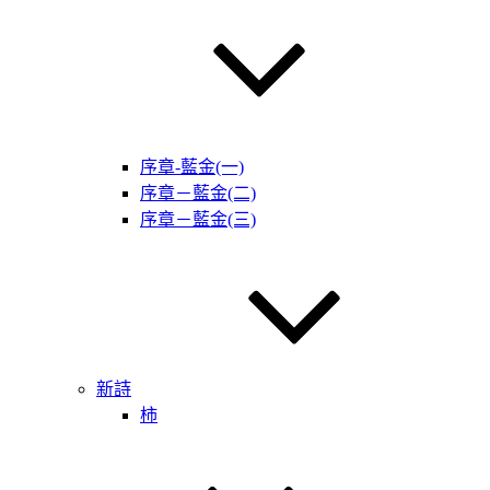
序章-藍金(一)
序章－藍金(二)
序章－藍金(三)
新詩
柿