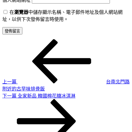
個人網站網址
在
瀏覽器
中儲存顯示名稱、電子郵件地址及個人網站網
址，以供下次發佈留言時使用。
上
文
一
章
篇
導
文
章
覽
上一篇
台南北門路
附近的古早味排骨飯
下
下一篇
全家新品 韓國棉花糖冰淇淋
一
篇
文
章