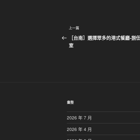
文
上
上一篇
章
一
［台南］選擇眾多的港式餐廳-捌
篇
室
導
文
覽
章
彙整
2026 年 7 月
2026 年 4 月