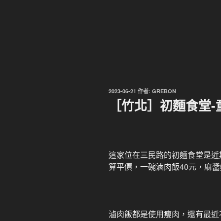
發
2023-06-21
作者:
GREBON
佈
［竹北］初麵食堂-
於
這家位在三民路的初麵食堂是近
算平價，一碗滷肉飯40元，麻醬
滷肉飯都是使用瘦肉，還有最近