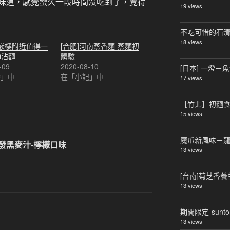
味道，感覺蠻久一段時間沒吃到了，覺得
19 views
不吃可惜的石清
18 views
赤嵌樓附近值得一
[合肥]河南蒸香麵-蒸麵初
i沾麵
體驗
-09
2020-08-10
[日本] 一燈
灣」中
在「小記」中
17 views
［竹北］初麵食
15 views
魔爪新風味－
發黑麥汁-檸檬口味
13 views
[台南]菊芝香
13 views
期間限定-sunt
13 views