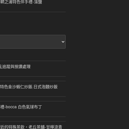
鞆之浦特色伴手禮-藻鹽
自動亂追蹤與按讚處理
飯-特色金沙蝦仁炒飯.日式泡麵炒飯
-bocca 白色氣球布丁
近的特殊茶飲，老丘茶舖-甘檸涼青