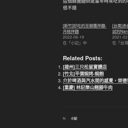
這個麻醬麵倒是童年時常吃到的
很不錯
[新竹]好吃的豆瓣醬拌麵-
[台南]
月桃拌麵
試的Nan
2022-06-19
2021-02
在「小記」中
在「台
Related Posts:
[揚州]三只松鼠實體店
[竹北]平價焗烤-焗飽
介於啤酒與汽水間的感覺，崇德
[重慶] 林記樂山翹腳牛肉
分
小記
類