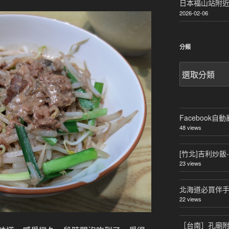
日本福山站附近
2026-02-06
分類
分
類
Facebook
48 views
[竹北]吉利炒
23 views
北海道必買伴手禮
22 views
［台南］孔廟附