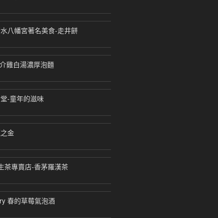
水八幡宮著名美食-走井餅
－魚介雞白湯濃厚泡麵
堂-童年的滋味
龍之金
養生茶專賣店-香茅羅漢茶
ory 春的草莓氣泡酒