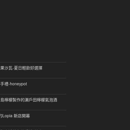
果沙瓦-夏日輕飲好選擇
-honeypot
田島檸檬製作的瀨戶田檸檬氣泡酒
的Lopia 新店開幕