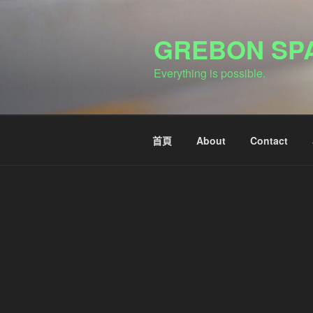
跳
至
GREBON SP
主
要
Everything is possible.
內
容
首頁
About
Contact