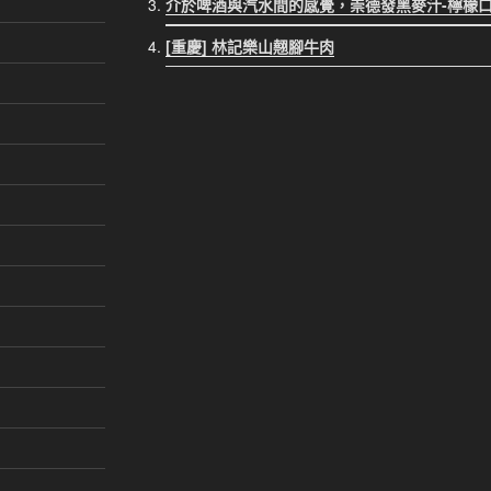
介於啤酒與汽水間的感覺，崇德發黑麥汁-檸檬
[重慶] 林記樂山翹腳牛肉