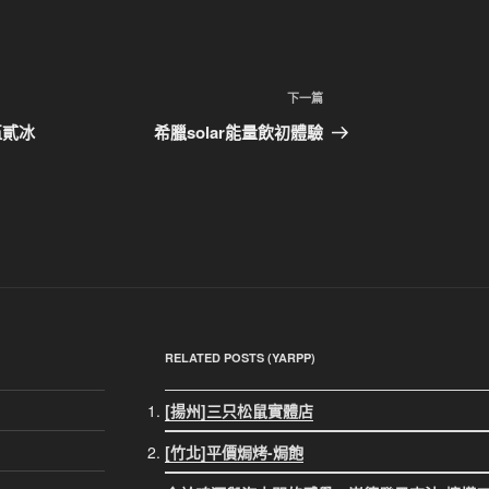
下
下一篇
一
伍貳冰
希臘solar能量飲初體驗
篇
文
章
RELATED POSTS (YARPP)
[揚州]三只松鼠實體店
[竹北]平價焗烤-焗飽